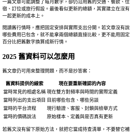
一篇文章可能調整了每月數字，卻仍沿用舊的交通、餐飲、住
宿、訂位或旅行假設。最後看似更新的總額，其實建立在沒有
一起更新的成本上。
閱讀舊行情時，應把固定安排與實際支出分開。若文章沒有說
哪些費用已包含，就不能拿兩個總額直接比較，更不能用固定
百分比把舊數字換算成新行情。
2025 舊資料可以怎麼用
舊文章仍可用來整理問題，而不是抄答案：
舊資料提供的線索
現在要重新確認的內容
當時常見的相處名稱
現在雙方對頻率與時間的實際定義
當時列出的支出項目
目前哪些包含、哪些另談
當時的平台流程
現行驗證、客服、封鎖與檢舉方式
當時的價碼說法
原始樣本、定義與是否真有更新
若舊文沒有留下原始方法，就把它當成待查清單，不要替它補