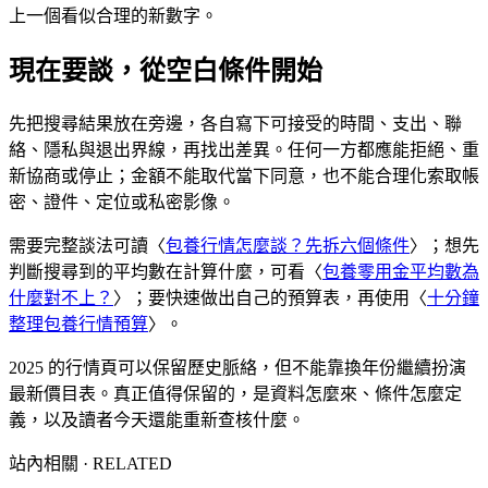
上一個看似合理的新數字。
現在要談，從空白條件開始
先把搜尋結果放在旁邊，各自寫下可接受的時間、支出、聯
絡、隱私與退出界線，再找出差異。任何一方都應能拒絕、重
新協商或停止；金額不能取代當下同意，也不能合理化索取帳
密、證件、定位或私密影像。
需要完整談法可讀〈
包養行情怎麼談？先拆六個條件
〉；想先
判斷搜尋到的平均數在計算什麼，可看〈
包養零用金平均數為
什麼對不上？
〉；要快速做出自己的預算表，再使用〈
十分鐘
整理包養行情預算
〉。
2025 的行情頁可以保留歷史脈絡，但不能靠換年份繼續扮演
最新價目表。真正值得保留的，是資料怎麼來、條件怎麼定
義，以及讀者今天還能重新查核什麼。
站內相關 · RELATED