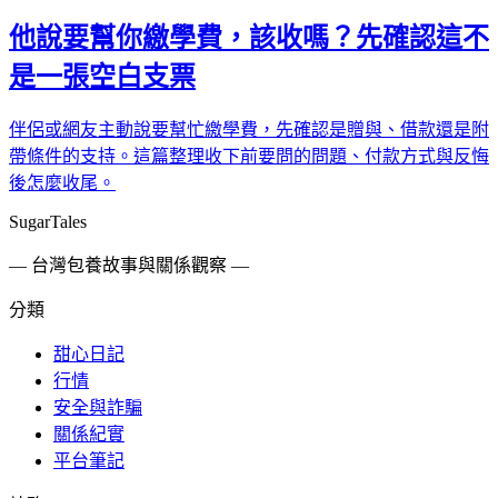
他說要幫你繳學費，該收嗎？先確認這不
是一張空白支票
伴侶或網友主動說要幫忙繳學費，先確認是贈與、借款還是附
帶條件的支持。這篇整理收下前要問的問題、付款方式與反悔
後怎麼收尾。
SugarTales
— 台灣包養故事與關係觀察 —
分類
甜心日記
行情
安全與詐騙
關係紀實
平台筆記